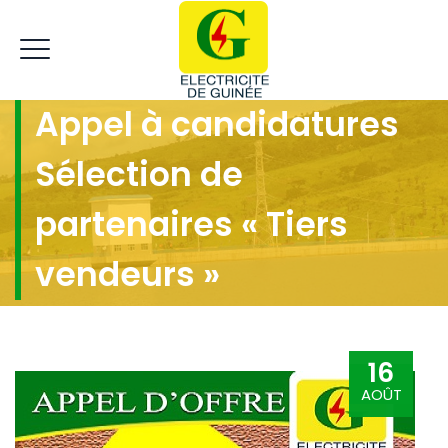
Appel à candidatures
Sélection de
partenaires « Tiers
vendeurs »
16
AOÛT