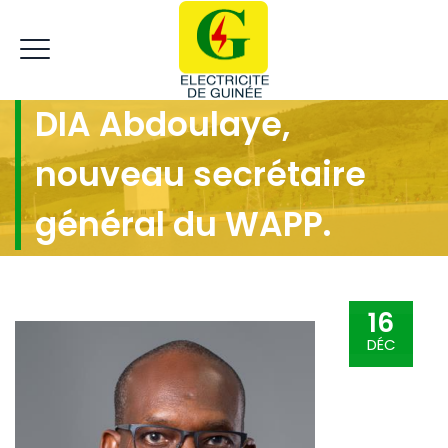
DIA Abdoulaye,
nouveau secrétaire
général du WAPP.
16
DÉC