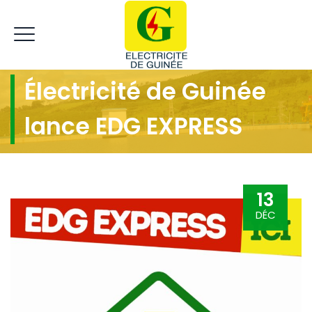
Électricité de Guinée
lance EDG EXPRESS
13
DÉC