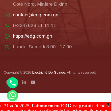
Coté Nord, Minière Dixinn
contact@edg.com.gn
(+224) 626 11 11 11
https://edg.com.gn
Lundi - Samedi 8.00 - 17.00.
Copyright © 2026
Electricité De Guinée
. All rights reserved.
X
 31 août 2025,
l'abonnement EDG est gratuit
. Rendez
CHATY
, munis de votre pièce d'identité biométrique. Pour plus