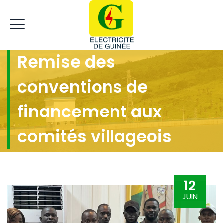
Remise des
conventions de
financement aux
comités villageois
12
JUIN