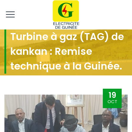
Turbine à gaz (TAG) de
kankan : Remise
technique à la Guinée.
19
OCT