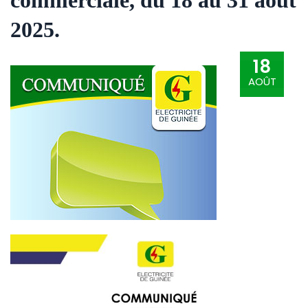
2025.
18
AOÛT