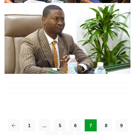
1
…
5
6
7
8
9